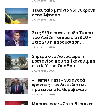
7 Αυγούστου 2026
Τελευταίο μπάνιο για 70χρονη
στην Άφησσο
7 Αυγούστου 2026
Στις 9/9 η συνέντευξη Τύπου
του Αλέξη Τσίπρα στη ΔΕΘ –
Στις 2/9 η παρουσίαση...
7 Αυγούστου 2026
Σήμερα στο Αυτόφωρο η
Βρετανίδα που τα έκανε λίμπα
στο Κ.Υ της Σκιάθου
7 Αυγούστου 2026
«Helmet Pass» για αγορά
κρανους των δικυκλιστών
προτείνει ο Κ.Μαραβέγιας
6 Αυγούστου 2026
Μπουκώρος: «Ζητά θεσμικές