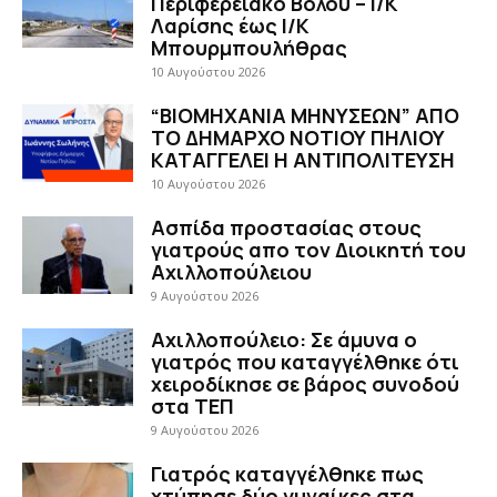
Περιφερειακό Βόλου – Ι/Κ
Λαρίσης έως Ι/Κ
Μπουρμπουλήθρας
10 Αυγούστου 2026
“ΒΙΟΜΗΧΑΝΙΑ ΜΗΝΥΣΕΩΝ” ΑΠΟ
ΤΟ ΔΗΜΑΡΧΟ ΝΟΤΙΟΥ ΠΗΛΙΟΥ
ΚΑΤΑΓΓΕΛΕΙ Η ΑΝΤΙΠΟΛΙΤΕΥΣΗ
10 Αυγούστου 2026
Ασπίδα προστασίας στους
γιατρούς απο τον Διοικητή του
Αχιλλοπούλειου
9 Αυγούστου 2026
Αχιλλοπούλειο: Σε άμυνα ο
γιατρός που καταγγέλθηκε ότι
χειροδίκησε σε βάρος συνοδού
στα ΤΕΠ
9 Αυγούστου 2026
Γιατρός καταγγέλθηκε πως
χτύπησε δύο γυναίκες στα