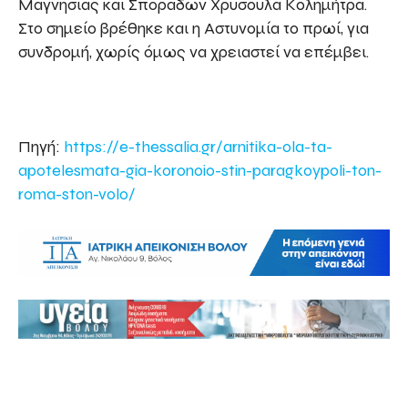
Μαγνησίας και Σποράδων Χρυσούλα Κολημήτρα.
Στο σημείο βρέθηκε και η Αστυνομία το πρωί, για
συνδρομή, χωρίς όμως να χρειαστεί να επέμβει.
Πηγή:
https://e-thessalia.gr/arnitika-ola-ta-
apotelesmata-gia-koronoio-stin-paragkoypoli-ton-
roma-ston-volo/