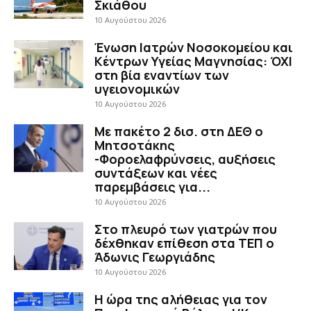
Σκιάθου
10 Αυγούστου 2026
Ένωση Ιατρών Νοσοκομείου και
Κέντρων Υγείας Μαγνησίας: ΌΧΙ
στη βία εναντίων των
υγειονομικών
10 Αυγούστου 2026
Με πακέτο 2 δισ. στη ΔΕΘ ο
Μητσοτάκης
-Φοροελαφρύνσεις, αυξήσεις
συντάξεων και νέες
παρεμβάσεις για...
10 Αυγούστου 2026
Στο πλευρό των γιατρών που
δέχθηκαν επίθεση στα ΤΕΠ ο
Άδωνις Γεωργιάδης
10 Αυγούστου 2026
H ώρα της αλήθειας για τον