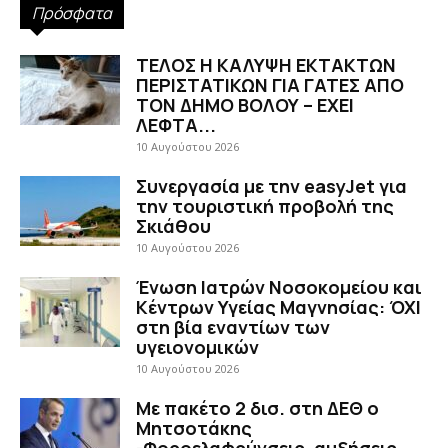
Πρόσφατα
ΤΕΛΟΣ Η ΚΑΛΥΨΗ ΕΚΤΑΚΤΩΝ
ΠΕΡΙΣΤΑΤΙΚΩΝ ΓΙΑ ΓΑΤΕΣ ΑΠΟ
ΤΟΝ ΔΗΜΟ ΒΟΛΟΥ – ΕΧΕΙ
ΛΕΦΤΑ...
10 Αυγούστου 2026
Συνεργασία με την easyJet για
την τουριστική προβολή της
Σκιάθου
10 Αυγούστου 2026
Ένωση Ιατρών Νοσοκομείου και
Κέντρων Υγείας Μαγνησίας: ΌΧΙ
στη βία εναντίων των
υγειονομικών
10 Αυγούστου 2026
Με πακέτο 2 δισ. στη ΔΕΘ ο
Μητσοτάκης