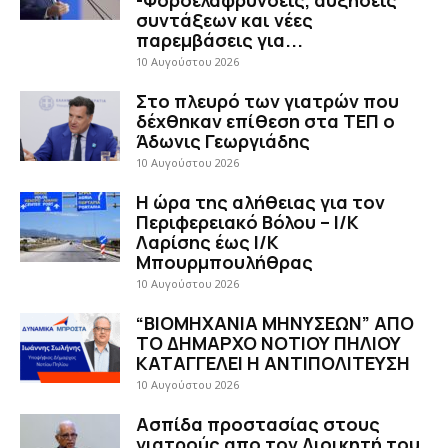
-Φοροελαφρύνσεις, αυξήσεις
συντάξεων και νέες
παρεμβάσεις για...
10 Αυγούστου 2026
Στο πλευρό των γιατρών που
δέχθηκαν επίθεση στα ΤΕΠ ο
Άδωνις Γεωργιάδης
10 Αυγούστου 2026
H ώρα της αλήθειας για τον
Περιφερειακό Βόλου – Ι/Κ
Λαρίσης έως Ι/Κ
Μπουρμπουλήθρας
10 Αυγούστου 2026
“ΒΙΟΜΗΧΑΝΙΑ ΜΗΝΥΣΕΩΝ” ΑΠΟ
ΤΟ ΔΗΜΑΡΧΟ ΝΟΤΙΟΥ ΠΗΛΙΟΥ
ΚΑΤΑΓΓΕΛΕΙ Η ΑΝΤΙΠΟΛΙΤΕΥΣΗ
10 Αυγούστου 2026
Ασπίδα προστασίας στους
γιατρούς απο τον Διοικητή του