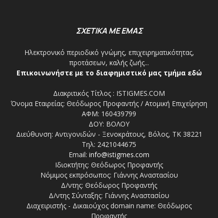
ΣΧΕΤΙΚΑ ΜΕ ΕΜΑΣ
Ηλεκτρονικό περιοδικό γνώμης, επιχειρηματικότητας,
προτάσεων, καλής ζωής...
Επικοινωνήστε με το διαφημιστικό μας τμήμα εδώ
Διακριτικός Τίτλος : ISTIGMES.COM
Όνομα Εταιρείας: Θεόδωρος Προφαντής / Ατομική Επιχείρηση
ΑΦΜ: 160439799
ΔΟΥ: ΒΟΛΟΥ
Διεύθυνση: Αντιγονιδών - Ξενοκράτους, Βόλος, ΤΚ 38221
Τηλ: 2421044675
Email:
info@istigmes.com
Ιδιοκτήτης: Θεόδωρος Προφαντής
Νόμιμος εκπρόσωπος: Γιάννης Αναστασίου
Δ/ντης: Θεόδωρος Προφαντής
Δ/ντης Σύνταξης: Γιάννης Αναστασίου
Διαχειριστής - Δικαιούχος domain name: Θεόδωρος
Προφαντής