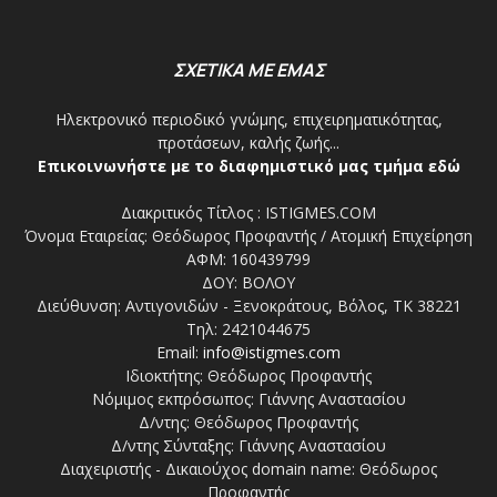
ΣΧΕΤΙΚΑ ΜΕ ΕΜΑΣ
Ηλεκτρονικό περιοδικό γνώμης, επιχειρηματικότητας,
προτάσεων, καλής ζωής...
Επικοινωνήστε με το διαφημιστικό μας τμήμα εδώ
Διακριτικός Τίτλος : ISTIGMES.COM
Όνομα Εταιρείας: Θεόδωρος Προφαντής / Ατομική Επιχείρηση
ΑΦΜ: 160439799
ΔΟΥ: ΒΟΛΟΥ
Διεύθυνση: Αντιγονιδών - Ξενοκράτους, Βόλος, ΤΚ 38221
Τηλ: 2421044675
Email:
info@istigmes.com
Ιδιοκτήτης: Θεόδωρος Προφαντής
Νόμιμος εκπρόσωπος: Γιάννης Αναστασίου
Δ/ντης: Θεόδωρος Προφαντής
Δ/ντης Σύνταξης: Γιάννης Αναστασίου
Διαχειριστής - Δικαιούχος domain name: Θεόδωρος
Προφαντής