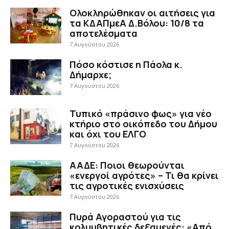
Ολοκληρώθηκαν οι αιτήσεις για
τα ΚΔΑΠμεΑ Δ.Βόλου: 10/8 τα
αποτελέσματα
7 Αυγούστου 2026
Πόσο κόστισε η Πάολα κ.
Δήμαρχε;
7 Αυγούστου 2026
Τυπικό «πράσινο φως» για νέο
κτήριο στο οικόπεδο του Δήμου
και όχι του ΕΛΓΟ
7 Αυγούστου 2026
ΑΑΔΕ: Ποιοι θεωρούνται
«ενεργοί αγρότες» – Τι θα κρίνει
τις αγροτικές ενισχύσεις
7 Αυγούστου 2026
Πυρά Αγοραστού για τις
κολυμβητικές δεξαμενές: «Από