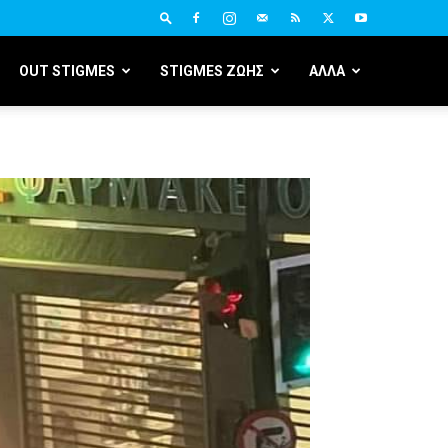
OUT STIGMES
STIGMES ΖΩΗΣ
ΑΛΛΑ