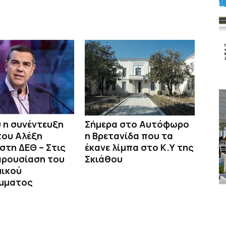
9 η συνέντευξη
Σήμερα στο Αυτόφωρο
του Αλέξη
η Βρετανίδα που τα
στη ΔΕΘ – Στις
έκανε λίμπα στο Κ.Υ της
αρουσίαση του
Σκιάθου
μικού
μματος