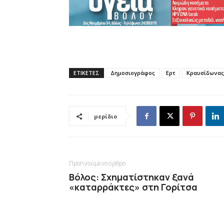
ΕΤΙΚΕΤΕΣ
Δημοσιογράφος
Ερτ
Κραυσίδωνας
μερίδιο
Προηγούμενο άρθρο
Βόλος: Σχηματίστηκαν ξανά
«καταρράκτες» στη Γορίτσα