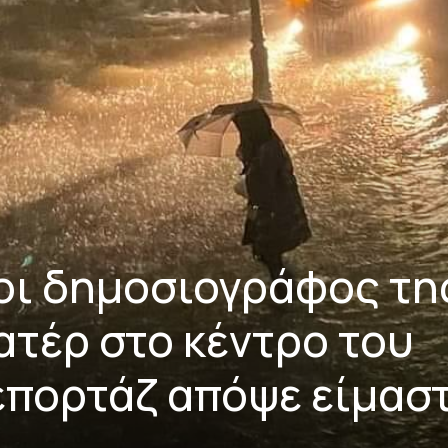
οι δημοσιογράφος τη
ατέρ στο κέντρο του
επορτάζ απόψε είμασ