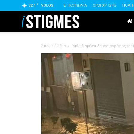
C
32.1
VOLOS
ΕΠΙΚΟΙΝΩΝΙΑ
ΟΡΟΙ ΧΡΗΣΗΣ
ΠΟΛΙΤ
istigmes
Άποψη / Θέμα
Εγκλωβισμένοι δημοσιογράφος της Ε