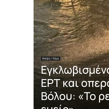
Άποψη / Θέμα
Εγκλωβισμέν
ΕΡΤ και οπερ
Βόλου: «Το ρ