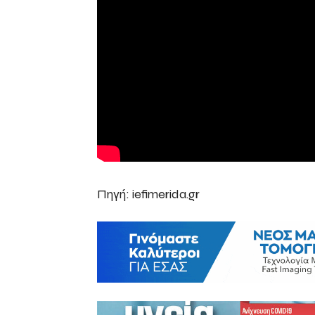
Πηγή: iefimerida.gr