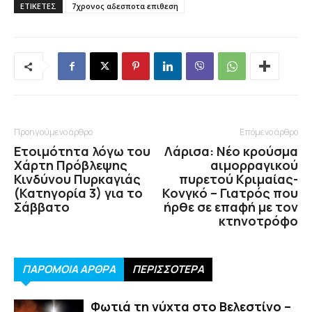
ΕΤΙΚΕΤΕΣ
7χρονος αδεσποτα επιθεση
Προηγούμενο άρθρο
Επόμενο άρθρο
Ετοιμότητα λόγω του
Λάρισα: Νέο κρούσμα
Χάρτη Πρόβλεψης
αιμορραγικού
Κινδύνου Πυρκαγιάς
πυρετού Κριμαίας-
(Κατηγορία 3) για το
Κονγκό – Γιατρός που
Σάββατο
ήρθε σε επαφή με τον
κτηνοτρόφο
ΠΑΡΟΜΟΙΑ ΑΡΘΡΑ
ΠΕΡΙΣΣΟΤΕΡΑ
Φωτιά τη νύχτα στο Βελεστίνο –