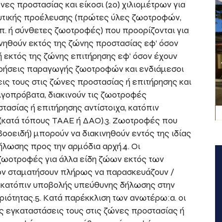
ώνες προστασίας και είκοσι (20) χιλιομέτρων για
φυτικής προέλευσης (πρώτες ύλες ζωοτροφών,
κλπ. ή σύνθετες ζωοτροφές) που προορίζονται για
ινηθούν εκτός της ζώνης προστασίας εφ’ όσον
 εκτός της ζώνης επιτήρησης εφ’ όσον έχουν
ιρήσεις παραγωγής ζωοτροφών και ενδιάμεσοι
ς τους στις ζώνες προστασίας ή επιτήρησης και
γοπρόβατα, διακινούν τις ζωοτροφές
τασίας ή επιτήρησης αντίστοιχα, κατόπιν
 (κατά τόπους ΤΑΑΕ ή ΔΑΟ).3. Ζωοτροφές που
 βοοειδή) μπορούν να διακινηθούν εντός της ιδίας
λωσης προς την αρμόδια αρχή.4. Οι
 ζωοτροφές για άλλα είδη ζώων εκτός των
ν σταματήσουν πλήρως να παρασκευάζουν /
,κατόπιν υποβολής υπεύθυνης δήλωσης στην
ριότητας.5. Κατά παρέκκλιση των ανωτέρω:α. οι
ς εγκαταστάσεις τους στις ζώνες προστασίας ή