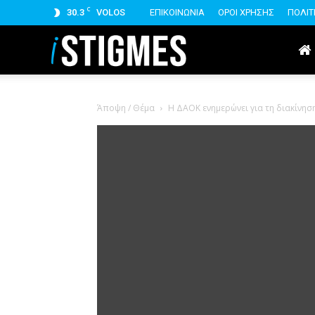
C
30.3
VOLOS
ΕΠΙΚΟΙΝΩΝΙΑ
ΟΡΟΙ ΧΡΗΣΗΣ
ΠΟΛΙΤ
istigmes
Άποψη / Θέμα
H ΔΑΟΚ ενημερώνει για τη διακίνησ