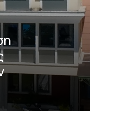
ση
ς
ν