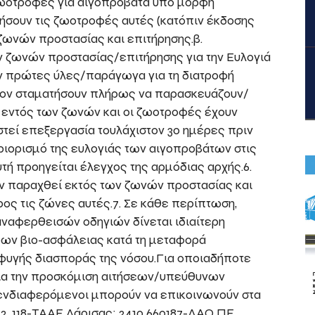
ζωοτροφές για αιγοπρόβατα υπό μορφή
ινήσουν τις ζωοτροφές αυτές (κατόπιν έκδοσης
 ζωνών προστασίας και επιτήρησης.β.
ν ζωνών προστασίας/επιτήρησης για την Ευλογιά
ν πρώτες ύλες/παράγωγα για τη διατροφή
ον σταματήσουν πλήρως να παρασκευάζουν/
 εντός των ζωνών και οι ζωοτροφές έχουν
τεί επεξεργασία τουλάχιστον 30 ημέρες πριν
ριορισμό της ευλογιάς των αιγοπροβάτων στις
υτή προηγείται έλεγχος της αρμόδιας αρχής.6.
ν παραχθεί εκτός των ζωνών προστασίας και
ος τις ζώνες αυτές.7. Σε κάθε περίπτωση,
αναφερθεισών οδηγιών δίνεται ιδιαίτερη
ρων βιο-ασφάλειας κατά τη μεταφορά
φυγής διασποράς της νόσου.Για οποιαδήποτε
για την προσκόμιση αιτήσεων/υπεύθυνων
ενδιαφερόμενοι μπορούν να επικοινωνούν στα
2, 118-ΤΑΑΕ Λάρισας: 2410 660187-ΔΑΟ ΠΕ