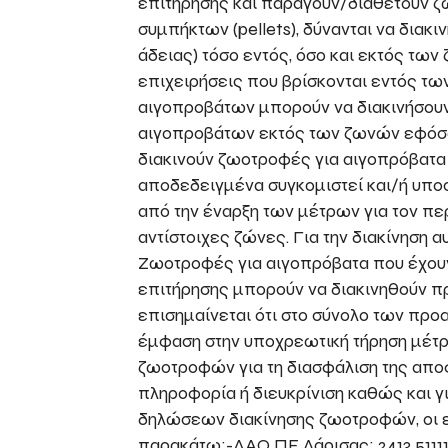
επιτήρησης και παράγουν/διαθέτουν 
συμπήκτων (pellets), δύνανται να διακ
άδειας) τόσο εντός, όσο και εκτός των
επιχειρήσεις που βρίσκονται εντός τω
αιγοπροβάτων μπορούν να διακινήσου
αιγοπροβάτων εκτός των ζωνών εφόσ
διακινούν ζωοτροφές για αιγοπρόβατα
αποδεδειγμένα συγκομιστεί και/ή υποσ
από την έναρξη των μέτρων για τον πε
αντίστοιχες ζώνες. Για την διακίνηση α
Ζωοτροφές για αιγοπρόβατα που έχου
επιτήρησης μπορούν να διακινηθούν πρ
επισημαίνεται ότι στο σύνολο των προ
έμφαση στην υποχρεωτική τήρηση μέτ
ζωοτροφών για τη διασφάλιση της απο
πληροφορία ή διευκρίνιση καθώς και 
δηλώσεων διακίνησης ζωοτροφών, οι 
παρακάτω:-ΔΑΟ ΠΕ Λάρισας: 2413 51111