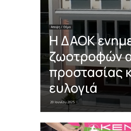
Άποψη / Θέμα
H ΔΑΟΚ ενημε
ζωοτροφών απ
προστασίας κ
ευλογιά
20 Ιουνίου 2025