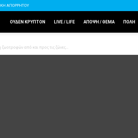
ΙΚΗ ΑΠΟΡΡΗΤΟΥ
ΟΥΔΕΝ ΚΡΥΠΤΟΝ
LIVE / LIFE
ΑΠΟΨΗ / ΘΕΜΑ
ΠΟΛΗ
η ζωοτροφών από και προς τις ζώνες...