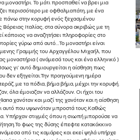
α μοναστήρι. Το μάτι προσπαθεί να βρει μια
ιάζει περισσότερο με οφθαλμαπάτη, με ένα
ε πάνω στην κορυφή ενός ξεχασμένου
ς Βόρειας Ιταλίας, στα σύνορα ακριβώς με τη
εί κάποιος να αναζητήσει πληροφορίες στο
στορίες γύρω από αυτό…Το μοναστήρι είναι
όμενης Γραμμής του Αρχαγγέλου Μιχαήλ, που
ς μοναστήρια ( ανάμεσά τους και ένα ελληνικό )
Ίσως γι’ αυτό δημιουργείται η αίσθηση πως
που δεν εξηγείται.Την προηγούμενη ημέρα
ράζ, με τα πόδια, βήμα βήμα, μέχρι την κορυφή.
ν, όλα έμοιαζαν να αλλάζουν. Οι ήχοι του
iana χανόταν και μαζί της χανόταν και η αίσθηση
αι αυτό που υψωνόταν μπροστά τους.Καθώς
ια. Υπήρχαν στιγμές όπου η σιωπή μπορούσε να
ήτηση.Το φως της δύσης έπεφτε κατακόκκινο
ανάμεσα από τις καμάρες και εκεί ψηλά υπήρχε