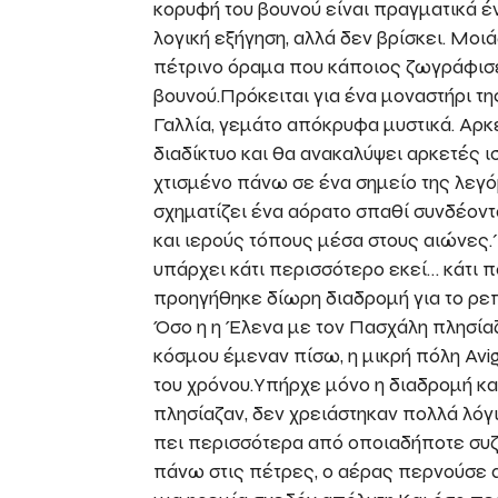
κορυφή του βουνού είναι πραγματικά έν
λογική εξήγηση, αλλά δεν βρίσκει. Μο
πέτρινο όραμα που κάποιος ζωγράφισ
βουνού.Πρόκειται για ένα μοναστήρι τη
Γαλλία, γεμάτο απόκρυφα μυστικά. Αρκ
διαδίκτυο και θα ανακαλύψει αρκετές ι
χτισμένο πάνω σε ένα σημείο της λεγ
σχηματίζει ένα αόρατο σπαθί συνδέοντα
και ιερούς τόπους μέσα στους αιώνες.
υπάρχει κάτι περισσότερο εκεί… κάτι 
προηγήθηκε δίωρη διαδρομή για το ρεπε
Όσο η η Έλενα με τον Πασχάλη πλησίαζα
κόσμου έμεναν πίσω, η μικρή πόλη Avigl
του χρόνου.Υπήρχε μόνο η διαδρομή κ
πλησίαζαν, δεν χρειάστηκαν πολλά λόγ
πει περισσότερα από οποιαδήποτε συζ
πάνω στις πέτρες, ο αέρας περνούσε 