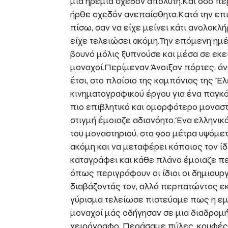
μια ηρεμία σχεδόν απόλυτη.Και όσο πε
ήρθε σχεδόν ανεπαίσθητα.Κατά την επ
πίσω, σαν να είχε μείνει κάτι ανολοκλή
είχε τελειώσει ακόμη.Την επόμενη ημέρ
βουνό μόλις ξυπνούσε και μέσα σε εκε
μοναχοί.Περίμεναν.Άνοιξαν πόρτες, ά
έτσι, στο πλαίσιο της καμπάνιας της Έ
κινηματογραφικού έργου για ένα παγκό
πιο επιβλητικό και ομορφότερο μοναστή
στιγμή έμοιαζε αδιανόητο.Ένα ελληνικ
του μοναστηριού, στα 900 μέτρα υψόμε
ακόμη και να μεταφέρει κάποιος τον ίδ
καταγράφει και κάθε πλάνο έμοιαζε πε
όπως περιγράφουν οι ίδιοι οι δημιουρ
διαβάζοντάς τον, αλλά περπατώντας εκ
γύρισμα τελείωσε πιστεύαμε πως η εμ
μοναχοί μάς οδήγησαν σε μια διαδρομή
χειρόγραφο. Περάσαμε πύλες, κρυφές 