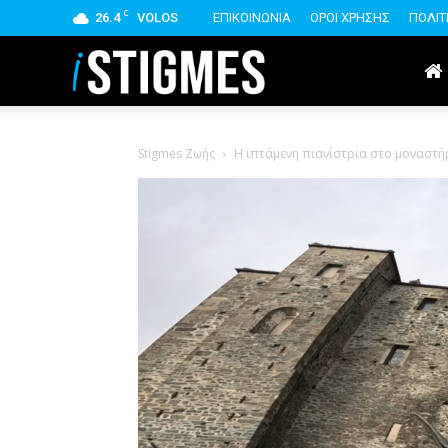
C
26.4
VOLOS
ΕΠΙΚΟΙΝΩΝΙΑ
ΟΡΟΙ ΧΡΗΣΗΣ
ΠΟΛΙΤ
istigmes
Stigmes Ζωής
Η ιπτάμενη πιανίστρια στο μοναστή