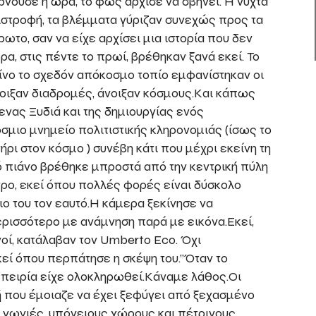
ρνούσε η ώρα, το φως άρχισε να σβήνει. Η νύχτα
ιστροφή, τα βλέμματα γύριζαν συνεχώς προς τα
ρωτο, σαν να είχε αρχίσει μια ιστορία που δεν
α, στις πέντε το πρωί, βρέθηκαν ξανά εκεί. Το
ίνο το σχεδόν απόκοσμο τοπίο εμφανίστηκαν οι
νοιξαν διαδρομές, άνοιξαν κόσμους.Και κάπως
λενας Ξυδιά και της δημιουργίας ενός
σμιο μνημείο πολιτιστικής κληρονομιάς (ίσως το
ρι στον κόσμο ) συνέβη κάτι που μέχρι εκείνη τη
ό πιάνο βρέθηκε μπροστά από την κεντρική πύλη
τρο, εκεί όπου πολλές φορές είναι δύσκολο
ιο του τον εαυτό.Η κάμερα ξεκίνησε να
ρισσότερο με ανάμνηση παρά με εικόνα.Εκεί,
γοί, κατάλαβαν τον Umberto Eco. Όχι
εί όπου περπάτησε η σκέψη του.”Όταν το
πειρία είχε ολοκληρωθεί.Κάναμε λάθος.Οι
 που έμοιαζε να έχει ξεφύγει από ξεχασμένο
γωνιές, υπόγειους χώρους και πέτρινους