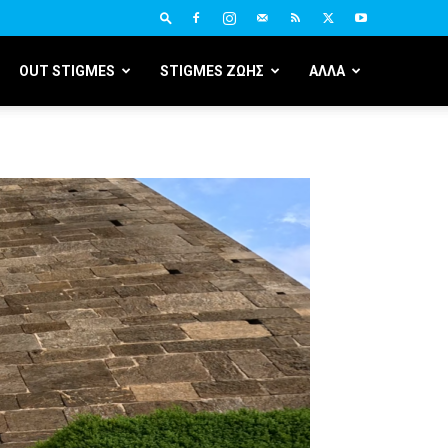
OUT STIGMES
STIGMES ΖΩΗΣ
ΑΛΛΑ