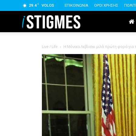
C
29.4
VOLOS
ΕΠΙΚΟΙΝΩΝΙΑ
ΟΡΟΙ ΧΡΗΣΗΣ
ΠΟΛΙΤ
istigmes
Live / Life
Η Μόνικα Λεβίνσκι μιλά πρώτη φορά για το