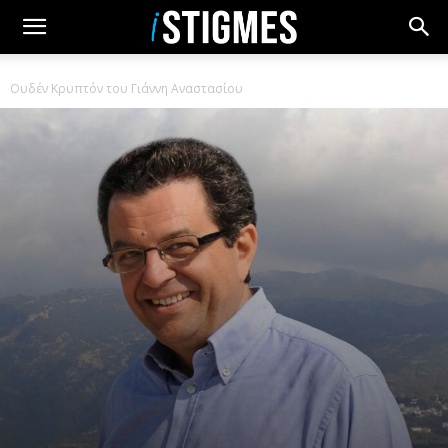
Ουδέν Κρυπτόν του Γιάννη Αναστασίου