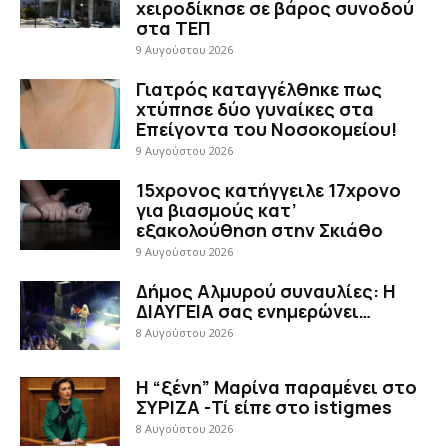
χειροδίκησε σε βάρος συνοδού
στα ΤΕΠ
9 Αυγούστου 2026
Γιατρός καταγγέλθηκε πως
χτύπησε δύο γυναίκες στα
Επείγοντα του Νοσοκομείου!
9 Αυγούστου 2026
15χρονος κατήγγειλε 17χρονο
για βιασμούς κατ’
εξακολούθηση στην Σκιάθο
9 Αυγούστου 2026
Δήμος Αλμυρού συναυλίες: Η
ΔΙΑΥΓΕΙΑ σας ενημερώνει…
8 Αυγούστου 2026
Η “ξένη” Μαρίνα παραμένει στο
ΣΥΡΙΖΑ -Τί είπε στο istigmes
8 Αυγούστου 2026