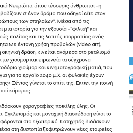
ηραιά Νευρώπα, όπου τέσσερις άνθρωποι –η
– βαδίζουν σ’ έναν δρόμο που οδηγεί είτε στον
ρώπους των σπηλαίων”. Μέσα από τις
μια ιστορία για την εξουσία –“φιλική” και
λούς πολίτες και τις λεπτές ισορροπίες ενός
ητα.Με έντονη χρήση προβολών (video art),
 σκηνική δράση, κινείται ανάμεσα στο ρεαλισμό
ει με χιούμορ και ειρωνεία τα σύγχρονα
οδόριο χιούμορ και κινηματογραφική ματιά, που
ια για το έργοΤο 2040 μ.Χ. οι φυλακές έχουν
ς» Ξένιας γίνεται το σπίτι της. Εκτίει την ποινή
 από κάμερες.
διδάσκουν χορογραφίες ποικίλης ύλης. Οι
τι. Εγκλεισμός και μοναχική διασκέδαση είναι το
φέρονται στο εξωτερικό. Κατηχητές διδάσκουν
 Μέσα στη δυστοπία ξεφυτρώνουν νέες εταιρείες