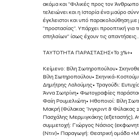
ακόμα και “Φιλικές προς τον Άνθρωπο”
τελειώνει και η Ιστορία ένα μαύρο σύ
έγκλειστοι και υπό παρακολούθηση με
“προστασίας”. Υπάρχει προοπτική για
σπηλαίων” ίσως έχουν τις απαντήσεις… 
ΤΑΥΤΟΤΗΤΑ ΠΑΡΑΣΤΑΣΗΣ«Το 3%»•
Κείμενο: Βίλη Σωτηροπούλου• Σκηνοθε
Βίλη Σωτηροπούλου• Σκηνικά-Κοστούμια
Δημήτρης Λαλούμης• Τραγούδι: Ευτυχ
Άννα Σωτρίνη• Φωτογραφίες παράστα
Φαίη Ρουμελιώτη• Ηθοποιοί: Βίλη Σω
Μακρή (Φύλακας Ίνγκριντ & Φύλακας 2
Πασχάλης Μερμιγκάκης (εξεταστής), Α
συμμετοχή: Γιώργος Νάσιος (εκφωνη
(Ντιν)• Παραγωγή: Θεατρική ομάδα «