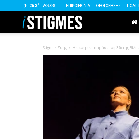
C
26.3
VOLOS
ΕΠΙΚΟΙΝΩΝΙΑ
ΟΡΟΙ ΧΡΗΣΗΣ
ΠΟΛΙΤ
istigmes
Stigmes Ζωής
Η θεατρική παράσταση 3% της Βίλη