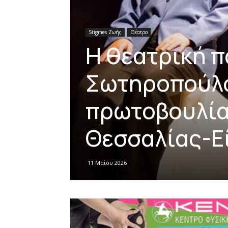
Stigmes Ζωής
Θέατρο
Η θεατρική π
Σωτηροπούλο
πρωτοβουλία
Θεσσαλίας-Ε
11 Μαΐου 2026