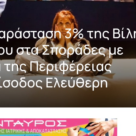
αράσταση 3% της Βίλ
υ στα Σποράδες με
 της Περιφέρειας
ίσοδος Ελεύθερη