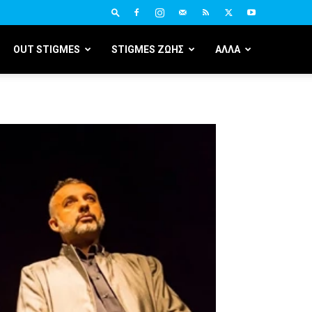
OUT STIGMES
STIGMES ΖΩΗΣ
ΑΛΛΑ