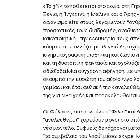
«Το 3%» τοποθετείται στο 2040, στη Γ
Ξένια, η Ίνγκριντ, η Μελίνα και ο Άρης
αφανισμό είτε στους λεγόμενους “ανθ
προσωπικές τους διαδρομές, αναδύεται 
κακοποιητική-, την ελευθερία, τους απ
κόσμου που αλλάζει με ιλιγγιώδη ταχύτ
κινηματογραφική αισθητική και ζωντανή
και τη δυστοπική φαντασία και σχολιάζ
αδιέξοδα.Μια σύγχρονη αφήγηση, με υπ
ακουμπά την Ευρώπη του αύριο.Λίγα λόγ
γεμίσει και έτσι φυλακή της «ανελεύθερη
της για λίγα χρέη και παρακολουθείται
Οι Φύλακες αποκαλούνται “Φίλοι’’ και 
‘’ανελεύθεροι’’ χορεύουν μόνοι στο σπί
νέο μοντέλο. Ευφυείς δεκάχρονοι μετα
“το συμβόλαιο του λαού’’ μέσω skype.