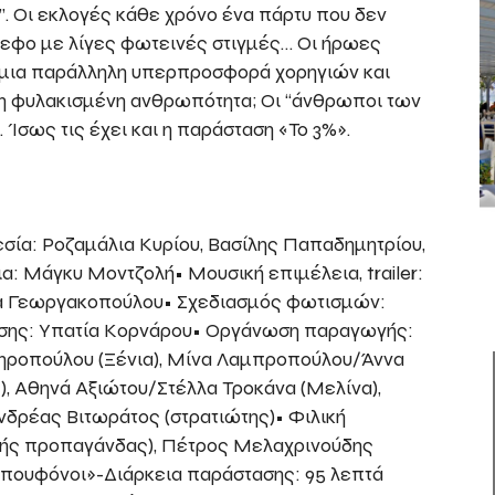
. Οι εκλογές κάθε χρόνο ένα πάρτυ που δεν
ννεφο με λίγες φωτεινές στιγμές… Οι ήρωες
 μια παράλληλη υπερπροσφορά χορηγιών και
 τη φυλακισμένη ανθρωπότητα; Οι “άνθρωποι των
Ίσως τις έχει και η παράσταση «Το 3%».
σία: Ροζαμάλια Κυρίου, Βασίλης Παπαδημητρίου,
: Μάγκυ Μοντζολή• Μουσική επιμέλεια, trailer:
ία Γεωργακοπούλου• Σχεδιασμός φωτισμών:
σης: Υπατία Κορνάρου• Οργάνωση παραγωγής:
τηροπούλου (Ξένια), Μίνα Λαμπροπούλου/Άννα
), Αθηνά Αξιώτου/Στέλλα Τροκάνα (Μελίνα),
νδρέας Βιτωράτος (στρατιώτης)• Φιλική
τής προπαγάνδας), Πέτρος Μελαχρινούδης
Μπουφόνοι»-Διάρκεια παράστασης: 95 λεπτά