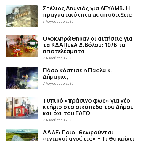
Στέλιος Λημνιός για ΔΕΥΑΜΒ: Η
πραγματικότητα με αποδειξεις
8 Αυγούστου 2026
Ολοκληρώθηκαν οι αιτήσεις για
τα ΚΔΑΠμεΑ Δ.Βόλου: 10/8 τα
αποτελέσματα
7 Αυγούστου 2026
Πόσο κόστισε η Πάολα κ.
Δήμαρχε;
7 Αυγούστου 2026
Τυπικό «πράσινο φως» για νέο
κτήριο στο οικόπεδο του Δήμου
και όχι του ΕΛΓΟ
7 Αυγούστου 2026
ΑΑΔΕ: Ποιοι θεωρούνται
«ενεργοί αγρότες» – Τι θα κρίνει