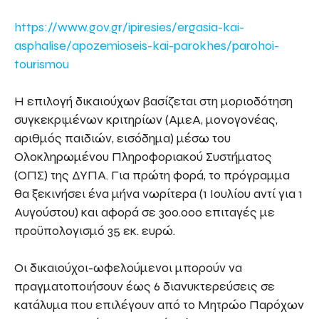
https://www.gov.gr/ipiresies/ergasia-kai-
asphalise/apozemioseis-kai-parokhes/parohoi-
tourismou
H επιλογή δικαιούχων βασίζεται στη μοριοδότηση
συγκεκριμένων κριτηρίων (ΑμεΑ, μονογονέας,
αριθμός παιδιών, εισόδημα) μέσω του
Ολοκληρωμένου Πληροφοριακού Συστήματος
(ΟΠΣ) της ΔΥΠΑ. Για πρώτη φορά, το πρόγραμμα
θα ξεκινήσει ένα μήνα νωρίτερα (1 Ιουλίου αντί για 1
Αυγούστου) και αφορά σε 300.000 επιταγές με
προϋπολογισμό 35 εκ. ευρώ.
Οι δικαιούχοι-ωφελούμενοι μπορούν να
πραγματοποιήσουν έως 6 διανυκτερεύσεις σε
κατάλυμα που επιλέγουν από το Μητρώο Παρόχων