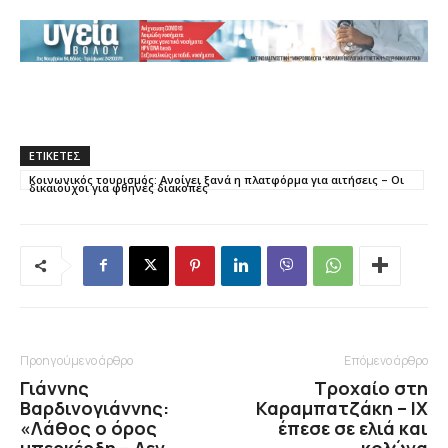
ΕΤΙΚΕΤΕΣ
Κοινωνικός τουρισμός: Ανοίγει ξανά η πλατφόρμα για αιτήσεις – Oι
δικαιούχοι για φθηνές διακοπές
Προηγούμενο άρθρο
Επόμενο άρθρο
Γιάννης
Τροχαίο στη
Βαρδινογιάννης:
Καραμπατζάκη – ΙΧ
«Λάθος ο όρος
έπεσε σε ελιά και
υπερκέρδη – Δεν
κολώνα