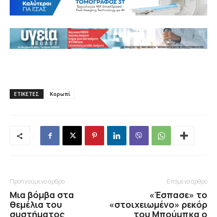
ΕΤΙΚΕΤΕΣ
Κορωπί
Προηγούμενο άρθρο
Επόμενο άρθρο
Μια βόμβα στα
«Έσπασε» το
θεμέλια του
«στοιχειωμένο» ρεκόρ
συστήματος
του Μπούμπκα ο