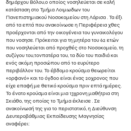
δημάρχου Βόλου,ο οποίος νοσηλεύεται σε καλή
κατάσταση στο Τμήμα Λοιμωδων του
Πανεπιστημιακού Νοσοκομείου στη Λάρισα . Τα έξι
από τα επτά που ανακοίνωσε η Περιφέρεια χθες
προέρχονται από την οικογένεια του γυναικολόγου
που νοσησε. Πρόκειται για τη μητέρα του 62 ετών
που νοσηλεύεται από προχθές στο Νοσοκομείο, τη
συζύγου του,τονπατέρα του, τα δύο του παιδιά και
ενός ακόμη προσώπου από το ευρύτερο
περιβάλλον του. Το έβδομο κρούσμα θεωρείται
«ορφανό» και το όγδοο είναι ένας 20χρονος που
είχε επαφή με θετικό κρούσμα πριν επτά ημέρες.
Το ένατο κρούσμα είναι μια 13χρονη μαθήτρια στη
Σκιάθο, της οποίας το Τμήμα έκλεισε . Σε
ανακοίνωσή της για το περιστατικό, η Διεύθυνση
Δευτεροβάθμιας Εκπαίδευσης Μαγνησίας
αναφέρει: