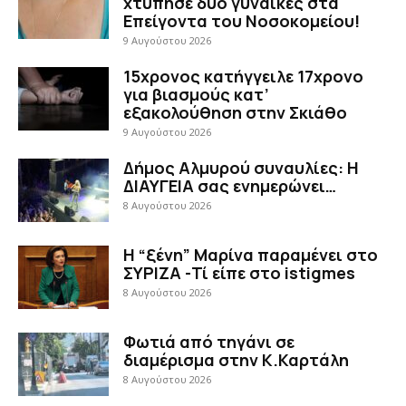
χτύπησε δύο γυναίκες στα
Επείγοντα του Νοσοκομείου!
9 Αυγούστου 2026
15χρονος κατήγγειλε 17χρονο
για βιασμούς κατ’
εξακολούθηση στην Σκιάθο
9 Αυγούστου 2026
Δήμος Αλμυρού συναυλίες: Η
ΔΙΑΥΓΕΙΑ σας ενημερώνει…
8 Αυγούστου 2026
Η “ξένη” Μαρίνα παραμένει στο
ΣΥΡΙΖΑ -Τί είπε στο istigmes
8 Αυγούστου 2026
Φωτιά από τηγάνι σε
διαμέρισμα στην Κ.Καρτάλη
8 Αυγούστου 2026