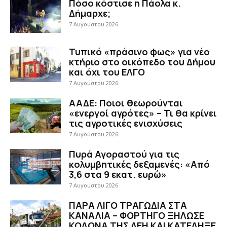
Πόσο κόστισε η Πάολα κ.
Δήμαρχε;
7 Αυγούστου 2026
Τυπικό «πράσινο φως» για νέο
κτήριο στο οικόπεδο του Δήμου
και όχι του ΕΛΓΟ
7 Αυγούστου 2026
ΑΑΔΕ: Ποιοι θεωρούνται
«ενεργοί αγρότες» – Τι θα κρίνει
τις αγροτικές ενισχύσεις
7 Αυγούστου 2026
Πυρά Αγοραστού για τις
κολυμβητικές δεξαμενές: «Από
3,6 στα 9 εκατ. ευρώ»
7 Αυγούστου 2026
ΠΑΡΑ ΛΙΓΟ ΤΡΑΓΩΔΙΑ ΣΤΑ
ΚΑΝΑΛΙΑ – ΦΟΡΤΗΓΟ ΞΗΛΩΣΕ
ΚΟΛΟΝΑ ΤΗΣ ΔΕΗ ΚΑΙ ΚΑΤΕΛΗΞΕ