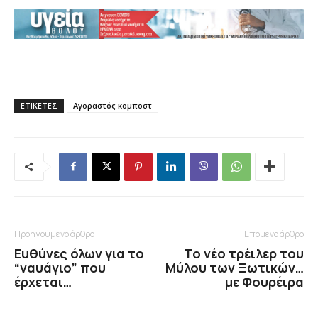
ΕΤΙΚΕΤΕΣ
Αγοραστός κομποστ
Προηγούμενο άρθρο
Επόμενο άρθρο
Ευθύνες όλων για το
Το νέο τρέιλερ του
“ναυάγιο” που
Μύλου των Ξωτικών…
έρχεται…
με Φουρέιρα