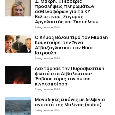
Ζ. Μακρή: «Τέσσερις
προσλήψεις πληρωμάτων
ασθενοφόρων για τα ΚΥ
Βελεστίνου, Ζαγοράς,
Αργαλαστής και Σκοπέλου»
6 Αυγούστου 2026
Ο Δήμος Βόλου τιμά τον Μιχάλη
Κουντούρη, την Άννα
Αϊβαζόγλου και τον Νίκο
Ιατρούλη
6 Αυγούστου 2026
Λαχτάρησε την Πυροσβεστική
φωτιά στα Αϊβαλιώτικα-
Έσβησε χάρις την άμεση
κινητοποίηση
5 Αυγούστου 2026
Μοναδικές εικόνες με δελφίνια
ανοιχτά της Μηλίνας (video)
5 Αυγούστου 2026