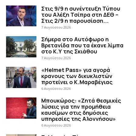
Στις 9/9 η συνέντευξη Τύπου
του Αλέξη Τσίπρα στη ΔΕΘ –
Στις 2/9 η παρουσίαση...
7 Αυγούστου 2026
Σήμερα στο Αυτόφωρο η
Βρετανίδα που τα έκανε λίμπα
στο Κ.Υ της Σκιάθου
7 Αυγούστου 2026
«Helmet Pass» για αγορά
κρανους των δικυκλιστών
προτείνει ο Κ.Μαραβέγιας
6 Αυγούστου 2026
Μπουκώρος: «Ζητά θεσμικές
λύσεις για την προμήθεια
καυσίμων στις δημόσιες
υπηρεσίες της Αλοννήσου»
6 Αυγούστου 2026