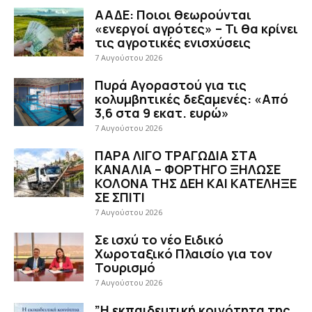
ΑΑΔΕ: Ποιοι θεωρούνται
«ενεργοί αγρότες» – Τι θα κρίνει
τις αγροτικές ενισχύσεις
7 Αυγούστου 2026
Πυρά Αγοραστού για τις
κολυμβητικές δεξαμενές: «Από
3,6 στα 9 εκατ. ευρώ»
7 Αυγούστου 2026
ΠΑΡΑ ΛΙΓΟ ΤΡΑΓΩΔΙΑ ΣΤΑ
ΚΑΝΑΛΙΑ – ΦΟΡΤΗΓΟ ΞΗΛΩΣΕ
ΚΟΛΟΝΑ ΤΗΣ ΔΕΗ ΚΑΙ ΚΑΤΕΛΗΞΕ
ΣΕ ΣΠΙΤΙ
7 Αυγούστου 2026
Σε ισχύ το νέο Ειδικό
Χωροταξικό Πλαισίο για τον
Τουρισμό
7 Αυγούστου 2026
”Η εκπαιδευτική κοινότητα της