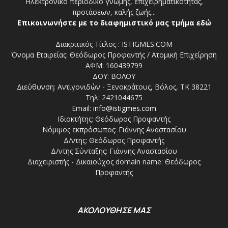
Ηλεκτρονικό περιοδικό γνώμης, επιχειρηματικότητας,
προτάσεων, καλής ζωής...
Επικοινωνήστε με το διαφημιστικό μας τμήμα εδώ
Διακριτικός Τίτλος : ISTIGMES.COM
Όνομα Εταιρείας: Θεόδωρος Προφαντής / Ατομική Επιχείρηση
ΑΦΜ: 160439799
ΔΟΥ: ΒΟΛΟΥ
Διεύθυνση: Αντιγονιδών - Ξενοκράτους, Βόλος, ΤΚ 38221
Τηλ: 2421044675
Email:
info@istigmes.com
Ιδιοκτήτης: Θεόδωρος Προφαντής
Νόμιμος εκπρόσωπος: Γιάννης Αναστασίου
Δ/ντης: Θεόδωρος Προφαντής
Δ/ντης Σύνταξης: Γιάννης Αναστασίου
Διαχειριστής - Δικαιούχος domain name: Θεόδωρος
Προφαντής
ΑΚΟΛΟΥΘΗΣΕ ΜΑΣ