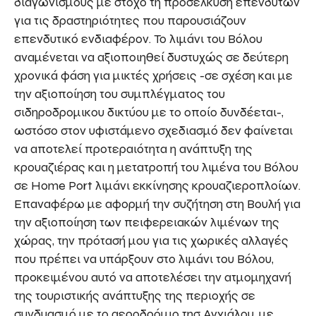
διαγωνισμούς με στόχο τη προσέλκυση επενδυτών
για τις δραστηριότητες που παρουσιάζουν
επενδυτικό ενδιαφέρον. Το λιμάνι του Βόλου
αναμένεται να αξιοποιηθεί δυστυχώς σε δεύτερη
χρονικά φάση για μικτές χρήσεις -σε σχέση και με
την αξιοποίηση του συμπλέγματος του
σιδηροδρομικου δικτύου με το οποίο δυνδέεται-,
ωστόσο στον υφιστάμενο σχεδιασμό δεν φαίνεται
να αποτελεί προτεραιότητα η ανάπτυξη της
κρουαζιέρας και η μετατροπή του λιμένα του Βόλου
σε Home Port λιμάνι εκκίνησης κρουαζιεροπλοίων.
Επαναφέρω με αφορμή την συζήτηση στη Βουλή για
την αξιοποίηση των πειφερειακών λιμένων της
χώρας, την πρότασή μου για τις χωρικές αλλαγές
που πρέπει να υπάρξουν στο λιμάνι του Βόλου,
προκειμένου αυτό να αποτελέσει την ατμομηχανή
της τουριστικής ανάπτυξης της περιοχής σε
συνδυασμό με το αεροδρόμιο τησ Αγχιάλου, με