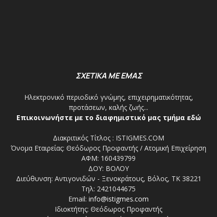
ΣΧΕΤΙΚΑ ΜΕ ΕΜΑΣ
Ηλεκτρονικό περιοδικό γνώμης, επιχειρηματικότητας,
προτάσεων, καλής ζωής...
Επικοινωνήστε με το διαφημιστικό μας τμήμα εδώ
Διακριτικός Τίτλος : ISTIGMES.COM
Όνομα Εταιρείας: Θεόδωρος Προφαντής / Ατομική Επιχείρηση
ΑΦΜ: 160439799
ΔΟΥ: ΒΟΛΟΥ
Διεύθυνση: Αντιγονιδών - Ξενοκράτους, Βόλος, ΤΚ 38221
Τηλ: 2421044675
Email:
info@istigmes.com
Ιδιοκτήτης: Θεόδωρος Προφαντής
Νόμιμος εκπρόσωπος: Γιάννης Αναστασίου
Δ/ντης: Θεόδωρος Προφαντής
Δ/ντης Σύνταξης: Γιάννης Αναστασίου
Διαχειριστής - Δικαιούχος domain name: Θεόδωρος
Προφαντής