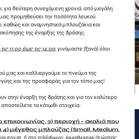
, για δεύτερη συνεχόμενη χρονιά, από μεγάλη
 μας προμηθεύσει την ποσότητα λευκού
, καθώς και αναμνηστικά μπλουζάκια και
σκόπησης της έναρξης της δράσης.
τις 11:00 έως τις 14:00
, γινόμαστε (ξανά) όλοι
ού μας και καλλιεργούμε το πνεύμα της
γγύης και της προσφοράς για τον τόπο μας!
ν στην έναρξη της δράσης και για τον καλύτερο
αποστείλετε τα κάτωθι στοιχεία:
επικοινωνίας, 3) περιοχή – σκαλιά που
ι 4) μέγεθος μπλούζας (
Small
,
Medium
,
los.gov.gr ή στο τηλέφωνο: 6946849596 (Κώστας