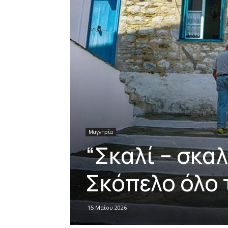
Μαγνησία
“Σκαλί – σκα
Σκόπελο όλο 
15 Μαΐου 2026