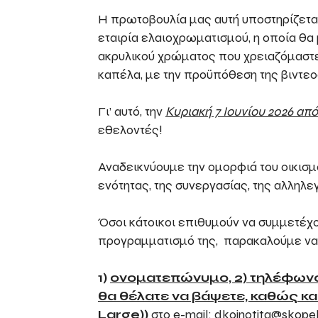
Η πρωτοβουλία μας αυτή υποστηρίζεται
εταιρία ελαιοχρωματισμού, η οποία θα
ακρυλικού χρώματος που χρειαζόμαστε
καπέλα, με την προϋπόθεση της βιντεο
Γι’ αυτό, την
Κυριακή 7 Ιουνίου 2026 από 
εθελοντές!
Αναδεικνύουμε την ομορφιά του οικισμ
ενότητας, της συνεργασίας, της αλληλε
Όσοι κάτοικοι επιθυμούν να συμμετέχου
προγραμματισμό της, παρακαλούμε να 
1)
ονοματεπώνυμο, 2) τηλέφωνο 
θα θέλατε να βάψετε, καθώς κα
Large
))
στο e-mail: dkoinotita@skope