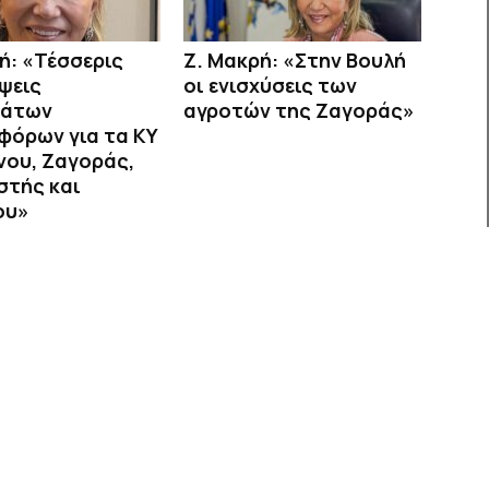
ή: «Τέσσερις
Ζ. Μακρή: «Στην Βουλή
ψεις
οι ενισχύσεις των
μάτων
αγροτών της Ζαγοράς»
φόρων για τα ΚΥ
νου, Ζαγοράς,
στής και
ου»