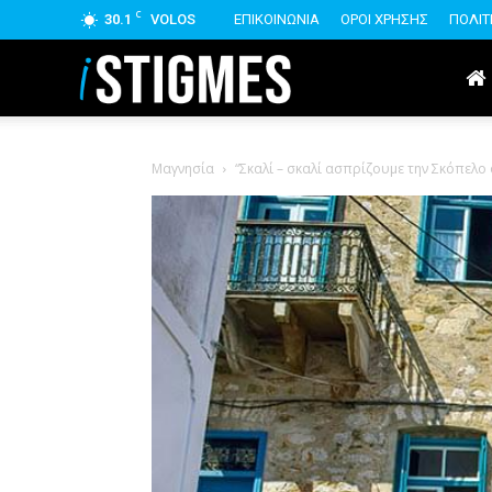
C
30.1
VOLOS
ΕΠΙΚΟΙΝΩΝΙΑ
ΟΡΟΙ ΧΡΗΣΗΣ
ΠΟΛΙΤ
istigmes
Μαγνησία
“Σκαλί – σκαλί ασπρίζουμε την Σκόπελο