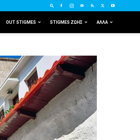
OUT STIGMES
STIGMES ΖΩΗΣ
ΑΛΛΑ