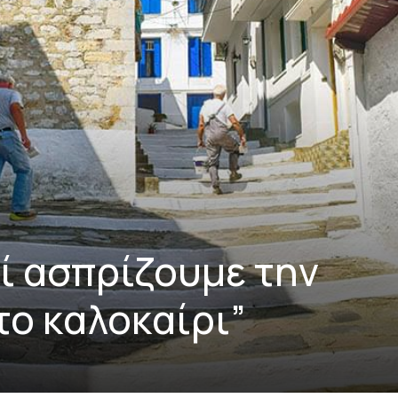
λί ασπρίζουμε την
το καλοκαίρι”