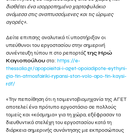
διαθέτει ένα ισορροπημένο χαρτοφυλάκιο
ανάμεσα στις αναπτυσσόμενες και τις ώριμες
αγορές».
Δείτε επιπσης αναλυτικά τί υποστήριξαν οι
υπεύθυνοι του εργοστασίου στην σημερινή
συνέντευξη τύπου π στο ρεπορτάζ
της Ηρώ
Καγιοπούλου
στο:
https://e-
thessalia.gr/apopoieitai-i-aget-opoiadipote-eythyni-
gia-tin-atmosfairiki-rypansi-ston-volo-apo-tin-kaysi-
rdf/
«Την πεποίθηση ότι η τσιμεντοβιομηχανία της ΑΓΕΤ
αποτελεί ένα πρότυπο εργοστάσιο σε πολλούς
τομείς και «κόσμημα» για τη χώρα, εξέφρασαν τα
διευθυντικά στελέχη του εργοστασίου κατά τη
διάρκεια σημερινής συνάντησης με εκπροσώπους