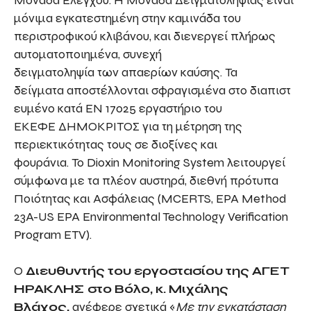
Μονάδα Ελέγχου. Η Μονάδα Δειγματοληψίας είναι
μόνιμα εγκατεστημένη στην καμινάδα του
περιστροφικού κλιβάνου, και διενεργεί πλήρως
αυτοματοποιημένα, συνεχή
δειγματοληψία των απαερίων καύσης. Τα
δείγματα αποστέλλονται σφραγισμένα στο διαπιστ
ευμένο κατά EN 17025 εργαστήριο του
ΕΚΕΦΕ ΔΗΜΟΚΡΙΤΟΣ για τη μέτρηση της
περιεκτικότητας τους σε διοξίνες και
φουράνια. Το Dioxin Monitoring System λειτουργεί
σύμφωνα με τα πλέον αυστηρά, διεθνή πρότυπα
Ποιότητας και Ασφάλειας (MCERTS, EPA Method
23A-US EPA Environmental Technology Verification
Program ETV).
Ο
Διευθυντής του εργοστασίου της ΑΓΕΤ
ΗΡΑΚΛΗΣ στο Βόλο, κ. Μιχάλης
Βλάχος,
ανέφερε σχετικά «
Με την εγκατάσταση