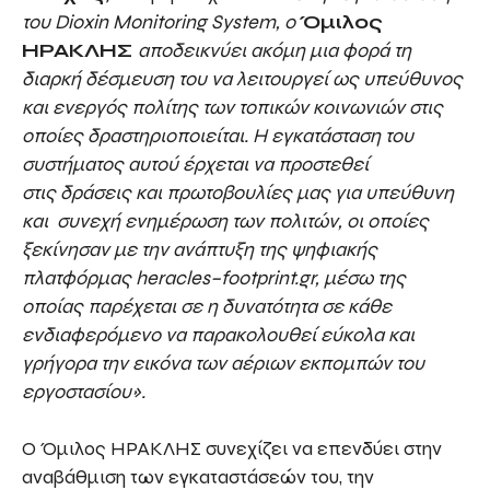
του Dioxin Monitoring System, ο
Όμιλος
ΗΡΑΚΛΗΣ
αποδεικνύει ακόμη μια φορά τη
διαρκή δέσμευση του να λειτουργεί ως υπεύθυνος
και ενεργός πολίτης των
τοπικών κοινωνιών στις
οποίες δραστηριοποιείται
.
Η εγκατάσταση του
συστήματος αυτού έρχεται να προστεθεί
στις
δράσεις και
πρωτοβουλίες μας για υπεύθυνη
και συνεχή ενημέρωση των πολιτών,
οι οποίες
ξεκίνησαν
με τη
ν ανάπτυξη
της ψηφιακής
πλατφόρμας
heracles
–
footprint
.
gr
,
μέσω της
οποίας παρέχεται σε η δυνατότητα
σε κάθε
ενδιαφερόμενο να παρακολουθεί εύκολα και
γρήγορα την εικόνα των αέριων εκπομπών του
εργοστασίου
»
.
Ο Όμιλος ΗΡΑΚΛΗΣ συνεχίζει να επενδύει στην
αναβάθμιση των εγκαταστάσεών του, την