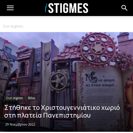
Out stigmes
Out stigmes
Βόλος
Στήθηκε το Χριστουγεννιάτικο χωριό
στη πλατεία Πανεπιστημίου
29 Νοεμβρίου 2022