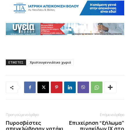
ΕΤΙΚΕΤΕΣ
Χριστουγεννιάτικο χωριό
Προηγούμενο άρθρο
Επόμενο άρθρο
Πυροσβέστες
Επιχείρηση “ξήλωμα”
απεγκλώβησαν γατάκι
πινακίδων ΙΧ στο