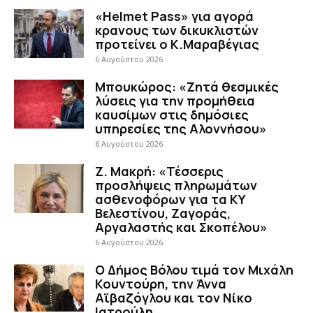
«Helmet Pass» για αγορά
κρανους των δικυκλιστών
προτείνει ο Κ.Μαραβέγιας
6 Αυγούστου 2026
Μπουκώρος: «Ζητά θεσμικές
λύσεις για την προμήθεια
καυσίμων στις δημόσιες
υπηρεσίες της Αλοννήσου»
6 Αυγούστου 2026
Ζ. Μακρή: «Τέσσερις
προσλήψεις πληρωμάτων
ασθενοφόρων για τα ΚΥ
Βελεστίνου, Ζαγοράς,
Αργαλαστής και Σκοπέλου»
6 Αυγούστου 2026
Ο Δήμος Βόλου τιμά τον Μιχάλη
Κουντούρη, την Άννα
Αϊβαζόγλου και τον Νίκο
Ιατρούλη