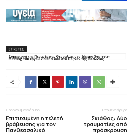
ΕΤΙΚΕΤΕΣ
Συμμετοχή της Περιφέρειας Θεσσαλίας στο 2ήμερο Semester
Meeting του έργου Vision4Food στο Πόζναν της Πολωνίας
Προηγούμενο άρθρο
Επόμενο άρθρο
Επιτυχυμένη η τελετή
Σκιάθος: Δύο
βράβευσης για τον
τραυματίες από
Πανθεσσαλικό
πρόσκρουση