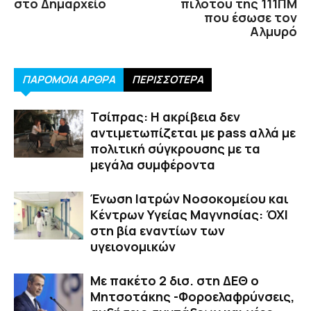
στο Δημαρχείο
πιλότου της 111ΠΜ
που έσωσε τον
Αλμυρό
ΠΑΡΟΜΟΙΑ ΑΡΘΡΑ
ΠΕΡΙΣΣΟΤΕΡΑ
Τσίπρας: Η ακρίβεια δεν
αντιμετωπίζεται με pass αλλά με
πολιτική σύγκρουσης με τα
μεγάλα συμφέροντα
Ένωση Ιατρών Νοσοκομείου και
Κέντρων Υγείας Μαγνησίας: ΌΧΙ
στη βία εναντίων των
υγειονομικών
Με πακέτο 2 δισ. στη ΔΕΘ ο
Μητσοτάκης -Φοροελαφρύνσεις,