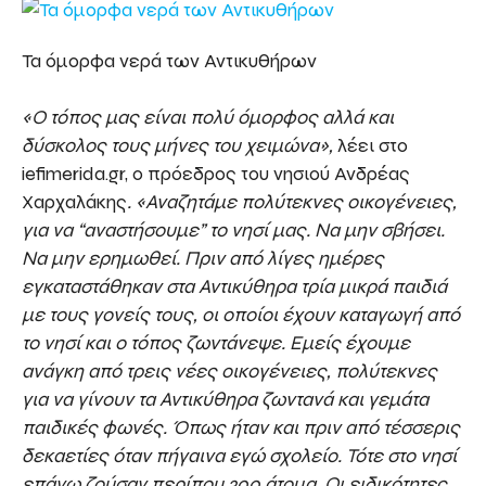
Τα όμορφα νερά των Αντικυθήρων
«Ο τόπος μας είναι πολύ όμορφος αλλά και
δύσκολος τους μήνες του χειμώνα»,
λέει στο
iefimerida.gr, ο πρόεδρος του νησιού Ανδρέας
Χαρχαλάκης
. «Αναζητάμε πολύτεκνες οικογένειες,
για να “αναστήσουμε” το νησί μας. Να μην σβήσει.
Να μην ερημωθεί. Πριν από λίγες ημέρες
εγκαταστάθηκαν στα Αντικύθηρα τρία μικρά παιδιά
με τους γονείς τους, οι οποίοι έχουν καταγωγή από
το νησί και ο τόπος ζωντάνεψε. Εμείς έχουμε
ανάγκη από τρεις νέες οικογένειες, πολύτεκνες
για να γίνουν τα Αντικύθηρα ζωντανά και γεμάτα
παιδικές φωνές. Όπως ήταν και πριν από τέσσερις
δεκαετίες όταν πήγαινα εγώ σχολείο. Τότε στο νησί
επάνω ζούσαν περίπου 300 άτομα. Οι ειδικότητες