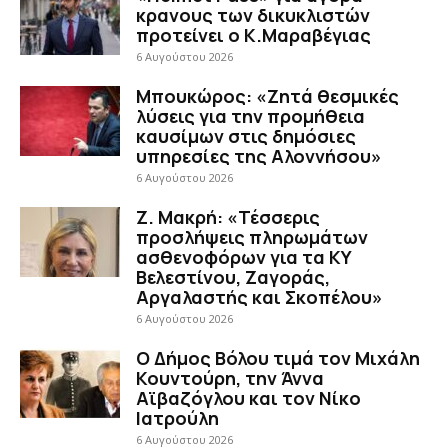
κρανους των δικυκλιστών
προτείνει ο Κ.Μαραβέγιας
6 Αυγούστου 2026
Μπουκώρος: «Ζητά θεσμικές
λύσεις για την προμήθεια
καυσίμων στις δημόσιες
υπηρεσίες της Αλοννήσου»
6 Αυγούστου 2026
Ζ. Μακρή: «Τέσσερις
προσλήψεις πληρωμάτων
ασθενοφόρων για τα ΚΥ
Βελεστίνου, Ζαγοράς,
Αργαλαστής και Σκοπέλου»
6 Αυγούστου 2026
Ο Δήμος Βόλου τιμά τον Μιχάλη
Κουντούρη, την Άννα
Αϊβαζόγλου και τον Νίκο
Ιατρούλη
6 Αυγούστου 2026