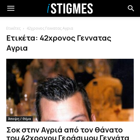
Ετικέτες
42χρονος Γεννατας Αγρια
Ετικέτα: 42χρονος Γεννατας
Αγρια
Άποψη / Θέμα
Σοκ στην Αγριά από τον θάνατο
του 42χρονου Γεράσιμου Γεννάτα