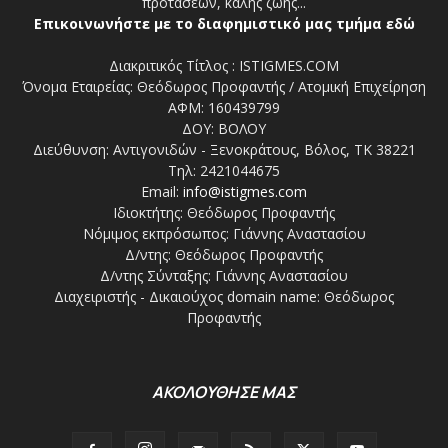
προτάσεων, καλής ζωής...
Επικοινωνήστε με το διαφημιστικό μας τμήμα εδώ
Διακριτικός Τίτλος : ISTIGMES.COM
Όνομα Εταιρείας: Θεόδωρος Προφαντής / Ατομική Επιχείρηση
ΑΦΜ: 160439799
ΔΟΥ: ΒΟΛΟΥ
Διεύθυνση: Αντιγονιδών - Ξενοκράτους, Βόλος, ΤΚ 38221
Τηλ: 2421044675
Email:
info@istigmes.com
Ιδιοκτήτης: Θεόδωρος Προφαντής
Νόμιμος εκπρόσωπος: Γιάννης Αναστασίου
Δ/ντης: Θεόδωρος Προφαντής
Δ/ντης Σύνταξης: Γιάννης Αναστασίου
Διαχειριστής - Δικαιούχος domain name: Θεόδωρος
Προφαντής
ΑΚΟΛΟΥΘΗΣΕ ΜΑΣ