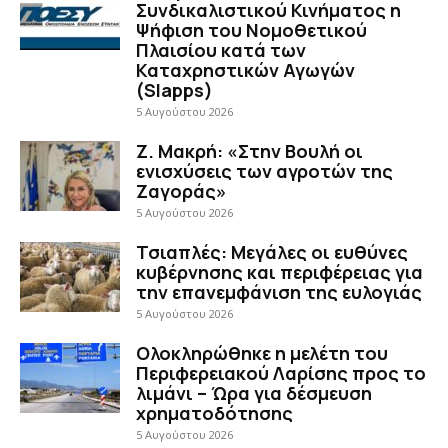
Συνδικαλιστικού Κινήματος η
Ψήφιση του Νομοθετικού
Πλαισίου κατά των
Καταχρηστικών Αγωγών
(Slapps)
5 Αυγούστου 2026
Ζ. Μακρή: «Στην Βουλή οι
ενισχύσεις των αγροτών της
Ζαγοράς»
5 Αυγούστου 2026
Τσιαπλές: Μεγάλες οι ευθύνες
κυβέρνησης και περιφέρειας για
την επανεμφάνιση της ευλογιάς
5 Αυγούστου 2026
Ολοκληρώθηκε η μελέτη του
Περιφερειακού Λαρίσης προς το
λιμάνι – Ώρα για δέσμευση
χρηματοδότησης
5 Αυγούστου 2026