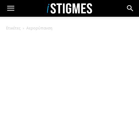
Ετικέτες
Αερορύπανση