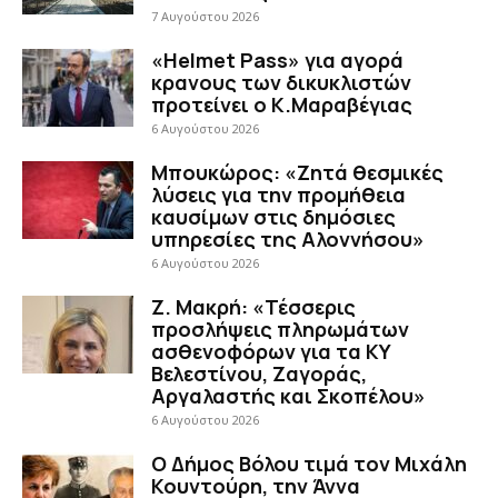
7 Αυγούστου 2026
«Helmet Pass» για αγορά
κρανους των δικυκλιστών
προτείνει ο Κ.Μαραβέγιας
6 Αυγούστου 2026
Μπουκώρος: «Ζητά θεσμικές
λύσεις για την προμήθεια
καυσίμων στις δημόσιες
υπηρεσίες της Αλοννήσου»
6 Αυγούστου 2026
Ζ. Μακρή: «Τέσσερις
προσλήψεις πληρωμάτων
ασθενοφόρων για τα ΚΥ
Βελεστίνου, Ζαγοράς,
Αργαλαστής και Σκοπέλου»
6 Αυγούστου 2026
Ο Δήμος Βόλου τιμά τον Μιχάλη
Κουντούρη, την Άννα