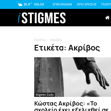
C
25.9
VOLOS
ΕΠΙΚΟΙΝΩΝΙΑ
ΟΡΟΙ ΧΡΗΣΗΣ
ΠΟΛΙΤ
istigmes
Ετικέτες
Ακρίβος
Ετικέτα: Ακρίβος
Stigmes Ζωής
Κώστας Ακρίβος: «Το
σχολείο έχει εξελιχθεί σε