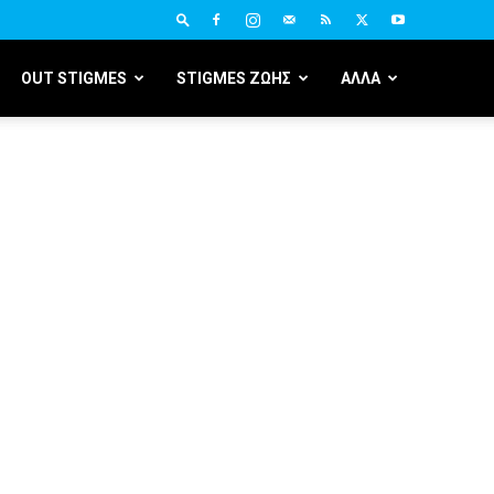
OUT STIGMES
STIGMES ΖΩΗΣ
ΑΛΛΑ