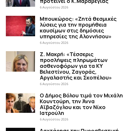
προτείνει ο Κ.Μαραβέγιας
6 Αυγούστου 2026
Μπουκώρος: «Ζητά θεσμικές
λύσεις για την προμήθεια
καυσίμων στις δημόσιες
υπηρεσίες της Αλοννήσου»
6 Αυγούστου 2026
Ζ. Μακρή: «Τέσσερις
προσλήψεις πληρωμάτων
ασθενοφόρων για τα ΚΥ
Βελεστίνου, Ζαγοράς,
Αργαλαστής και Σκοπέλου»
6 Αυγούστου 2026
Ο Δήμος Βόλου τιμά τον Μιχάλη
Κουντούρη, την Άννα
Αϊβαζόγλου και τον Νίκο
Ιατρούλη
6 Αυγούστου 2026
Λαχτάρησε την Πυροσβεστική