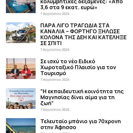
κολυμβητικές δεξαμενές: «Από
3,6 στα 9 εκατ. ευρώ»
7 Αυγούστου 2026
ΠΑΡΑ ΛΙΓΟ ΤΡΑΓΩΔΙΑ ΣΤΑ
ΚΑΝΑΛΙΑ – ΦΟΡΤΗΓΟ ΞΗΛΩΣΕ
ΚΟΛΟΝΑ ΤΗΣ ΔΕΗ ΚΑΙ ΚΑΤΕΛΗΞΕ
ΣΕ ΣΠΙΤΙ
7 Αυγούστου 2026
Σε ισχύ το νέο Ειδικό
Χωροταξικό Πλαισίο για τον
Τουρισμό
7 Αυγούστου 2026
”Η εκπαιδευτική κοινότητα της
Μαγνησίας δίνει αίμα για τη
ζωή”
7 Αυγούστου 2026
Τελευταίο μπάνιο για 70χρονη
στην Άφησσο