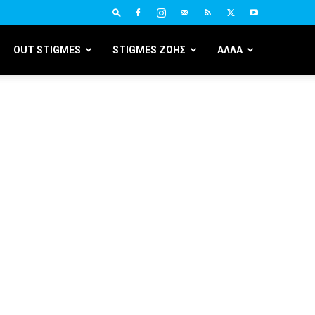
OUT STIGMES
STIGMES ΖΩΗΣ
ΑΛΛΑ