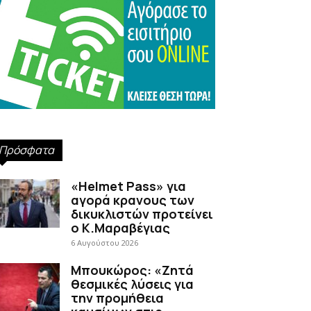
Πρόσφατα
«Helmet Pass» για
αγορά κρανους των
δικυκλιστών προτείνει
ο Κ.Μαραβέγιας
6 Αυγούστου 2026
Μπουκώρος: «Ζητά
θεσμικές λύσεις για
την προμήθεια