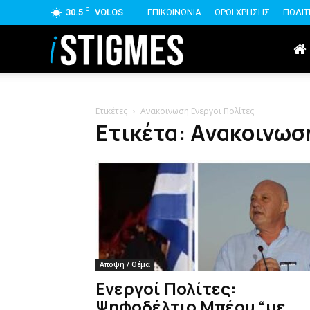
C
30.5
VOLOS
ΕΠΙΚΟΙΝΩΝΙΑ
ΟΡΟΙ ΧΡΗΣΗΣ
ΠΟΛΙΤ
istigmes
Ετικέτες
Ανακοινωση Ενεργοι Πολίτες
Ετικέτα: Ανακοινωσ
Άποψη / Θέμα
Ενεργοί Πολίτες:
Ψηφοδέλτιο Μπέου “με