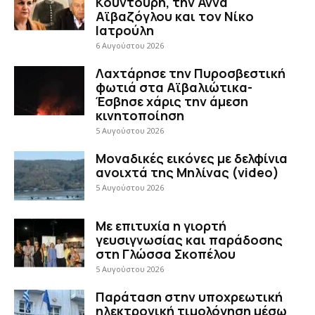
Κουντούρη, την Άννα
Αϊβαζόγλου και τον Νίκο
Ιατρούλη
6 Αυγούστου 2026
Λαχτάρησε την Πυροσβεστική
φωτιά στα Αϊβαλιώτικα-
Έσβησε χάρις την άμεση
κινητοποίηση
5 Αυγούστου 2026
Μοναδικές εικόνες με δελφίνια
ανοιχτά της Μηλίνας (video)
5 Αυγούστου 2026
Με επιτυχία η γιορτή
γευσιγνωσίας και παράδοσης
στη Γλώσσα Σκοπέλου
5 Αυγούστου 2026
Παράταση στην υποχρεωτική
ηλεκτρονική τιμολόγηση μέσω