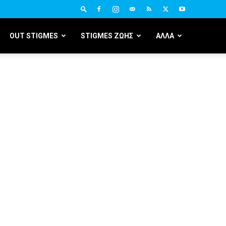
OUT STIGMES
STIGMES ΖΩΗΣ
ΑΛΛΑ