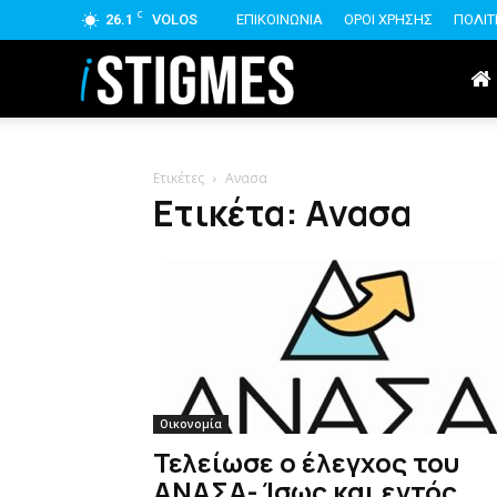
C
26.1
VOLOS
ΕΠΙΚΟΙΝΩΝΙΑ
ΟΡΟΙ ΧΡΗΣΗΣ
ΠΟΛΙΤ
istigmes
Ετικέτες
Ανασα
Ετικέτα: Ανασα
Οικονομία
Τελείωσε ο έλεγχος του
ΑΝΑΣΑ- Ίσως και εντός