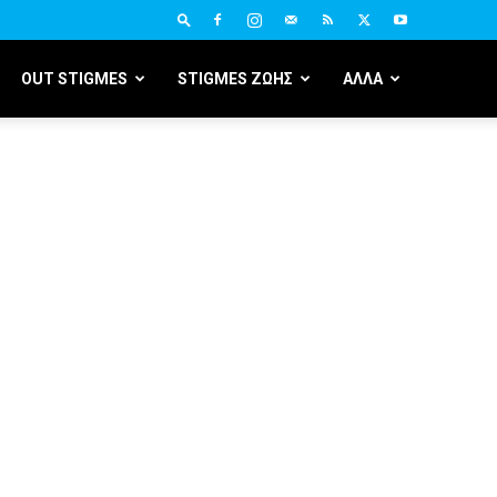
OUT STIGMES
STIGMES ΖΩΗΣ
ΑΛΛΑ