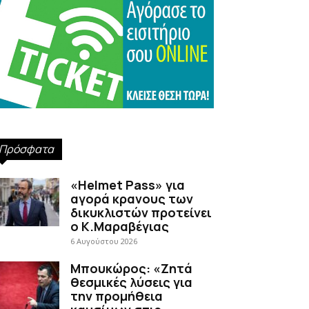
Πρόσφατα
«Helmet Pass» για
αγορά κρανους των
δικυκλιστών προτείνει
ο Κ.Μαραβέγιας
6 Αυγούστου 2026
Μπουκώρος: «Ζητά
θεσμικές λύσεις για
την προμήθεια