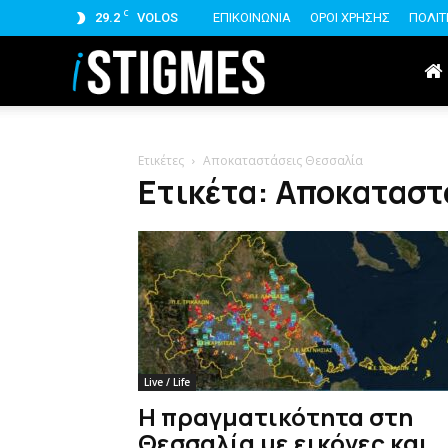
C
29.2
VOLOS
ΕΠΙΚΟΙΝΩΝΙΑ
ΟΡΟΙ ΧΡΗΣΗΣ
ΠΟΛΙΤ
istigmes
Ετικέτες
Αποκαταστάσεις Θεσσαλία
Ετικέτα: Αποκαταστ
Live / Life
Η πραγματικότητα στη
Θεσσαλία με εικόνες και