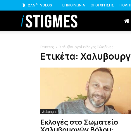
C
27.5
VOLOS
ΕΠΙΚΟΙΝΩΝΙΑ
ΟΡΟΙ ΧΡΗΣΗΣ
ΠΟΛΙΤ
istigmes
Ετικέτες
Χαλυβουργοί εκλογες Γκλαβίνης
Ετικέτα: Χαλυβουργ
Διάφορα
Εκλογές στο Σωματείο
Χαλυβουργών Βόλου: