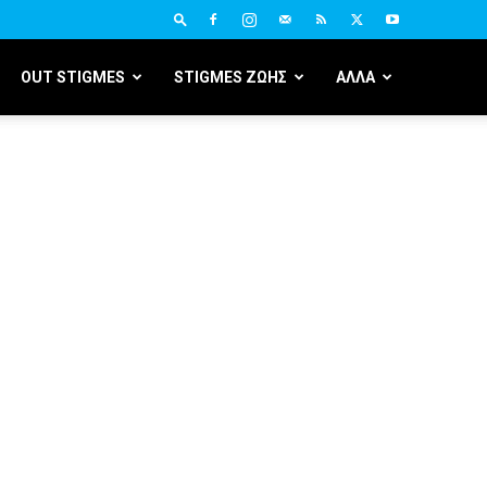
OUT STIGMES
STIGMES ΖΩΗΣ
ΑΛΛΑ