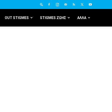
OUT STIGMES
STIGMES ΖΩΗΣ
ΑΛΛΑ