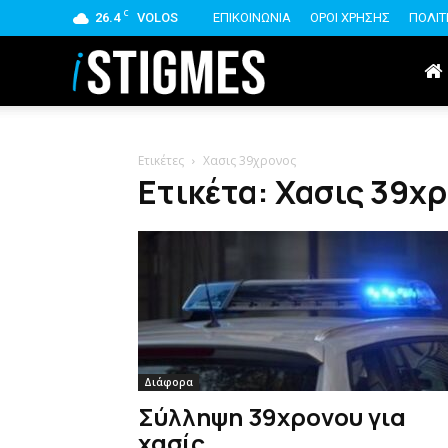
C
26.4
VOLOS
ΕΠΙΚΟΙΝΩΝΙΑ
ΟΡΟΙ ΧΡΗΣΗΣ
ΠΟΛΙΤ
istigmes
Ετικέτες
Χασις 39χρονος
Ετικέτα: Χασις 39χ
Διάφορα
Σύλληψη 39χρονου για
χασίς