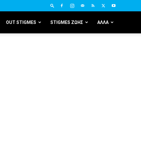
OUT STIGMES
STIGMES ΖΩΗΣ
ΑΛΛΑ