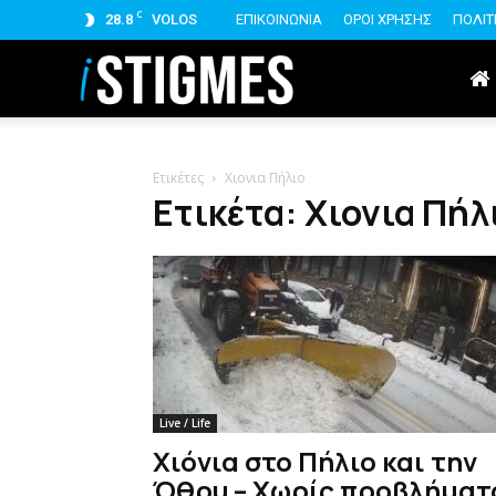
C
28.8
VOLOS
ΕΠΙΚΟΙΝΩΝΙΑ
ΟΡΟΙ ΧΡΗΣΗΣ
ΠΟΛΙΤ
istigmes
Ετικέτες
Χιονια Πήλιο
Ετικέτα: Χιονια Πήλ
Live / Life
Χιόνια στο Πήλιο και την
Όθρυ – Χωρίς προβλήματ