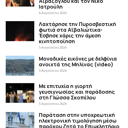
Αϊβαζόγλου και τον Νίκο
Ιατρούλη
6 Αυγούστου 2026
Λαχτάρησε την Πυροσβεστική
φωτιά στα Αϊβαλιώτικα-
Έσβησε χάρις την άμεση
κινητοποίηση
5 Αυγούστου 2026
Μοναδικές εικόνες με δελφίνια
ανοιχτά της Μηλίνας (video)
5 Αυγούστου 2026
Με επιτυχία η γιορτή
γευσιγνωσίας και παράδοσης
στη Γλώσσα Σκοπέλου
5 Αυγούστου 2026
Παράταση στην υποχρεωτική
ηλεκτρονική τιμολόγηση μέσω
παρόχου ζητά το Επιμελητήριο