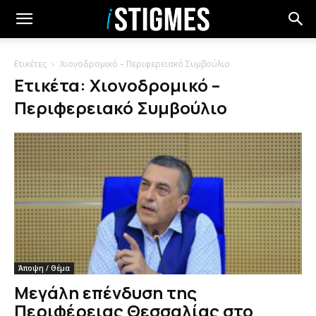
Ετικέτες
Χιονοδρομικό – Περιφερειακό Συμβούλιο
Ετικέτα: Χιονοδρομικό –
Περιφερειακό Συμβούλιο
Άποψη / Θέμα
Μεγάλη επένδυση της
Περιφέρειας Θεσσαλίας στο