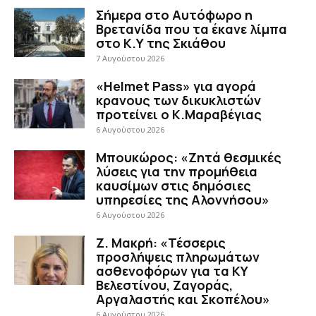
Σήμερα στο Αυτόφωρο η
Βρετανίδα που τα έκανε λίμπα
στο Κ.Υ της Σκιάθου
7 Αυγούστου 2026
«Helmet Pass» για αγορά
κρανους των δικυκλιστών
προτείνει ο Κ.Μαραβέγιας
6 Αυγούστου 2026
Μπουκώρος: «Ζητά θεσμικές
λύσεις για την προμήθεια
καυσίμων στις δημόσιες
υπηρεσίες της Αλοννήσου»
6 Αυγούστου 2026
Ζ. Μακρή: «Τέσσερις
προσλήψεις πληρωμάτων
ασθενοφόρων για τα ΚΥ
Βελεστίνου, Ζαγοράς,
Αργαλαστής και Σκοπέλου»
6 Αυγούστου 2026