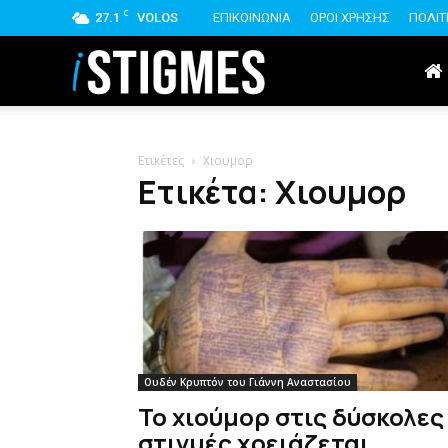
C
27.1
VOLOS
ΕΠΙΚΟΙΝΩΝΙΑ
ΟΡΟΙ ΧΡΗΣΗΣ
ΠΟΛΙΤ
istigmes
Ετικέτες
Χιουμορ
Ετικέτα: Χιουμορ
Ουδέν Κρυπτόν του Γιάννη Αναστασίου
Το χιούμορ στις δύσκολες
στιγμές χρειάζεται…