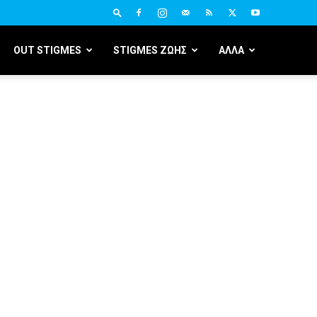
OUT STIGMES
STIGMES ΖΩΗΣ
ΑΛΛΑ