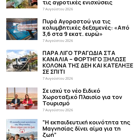
τις αγροτικές ενισχύσεις
7 Αυγούστου 2026
Πυρά Αγοραστού για τις
κολυμβητικές δεξαμενές: «Από
3,6 στα 9 εκατ. ευρώ»
7 Αυγούστου 2026
ΠΑΡΑ ΛΙΓΟ ΤΡΑΓΩΔΙΑ ΣΤΑ
ΚΑΝΑΛΙΑ – ΦΟΡΤΗΓΟ ΞΗΛΩΣΕ
ΚΟΛΟΝΑ ΤΗΣ ΔΕΗ ΚΑΙ ΚΑΤΕΛΗΞΕ
ΣΕ ΣΠΙΤΙ
7 Αυγούστου 2026
Σε ισχύ το νέο Ειδικό
Χωροταξικό Πλαισίο για τον
Τουρισμό
7 Αυγούστου 2026
”Η εκπαιδευτική κοινότητα της
Μαγνησίας δίνει αίμα για τη
ζωή”