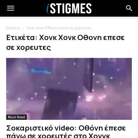
Ετικέτες
Χονκ Χονκ Οθονη επεσε σε χορευτες
Ετικέτα: Χονκ Χονκ Οθονη επεσε
σε χορευτες
Must Read
Σοκαριστικό video: Οθόνη έπεσε
πάνω σε χορευτές στο Χονγκ