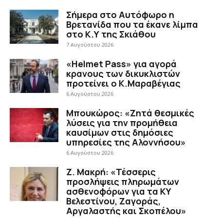
Σήμερα στο Αυτόφωρο η
Βρετανίδα που τα έκανε λίμπα
στο Κ.Υ της Σκιάθου
7 Αυγούστου 2026
«Helmet Pass» για αγορά
κρανους των δικυκλιστών
προτείνει ο Κ.Μαραβέγιας
6 Αυγούστου 2026
Μπουκώρος: «Ζητά θεσμικές
λύσεις για την προμήθεια
καυσίμων στις δημόσιες
υπηρεσίες της Αλοννήσου»
6 Αυγούστου 2026
Ζ. Μακρή: «Τέσσερις
προσλήψεις πληρωμάτων
ασθενοφόρων για τα ΚΥ
Βελεστίνου, Ζαγοράς,
Αργαλαστής και Σκοπέλου»