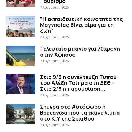
Τουρισμό
7 Αυγούστου 2026
”Η εκπαιδευτική κοινότητα της
Μαγνησίας δίνει αίμα για τη
ζωή”
7 Αυγούστου 2026
Τελευταίο μπάνιο για 70χρονη
στην Άφησσο
7 Αυγούστου 2026
Στις 9/9 η συνέντευξη Τύπου
του Αλέξη Τσίπρα στη ΔΕΘ –
Στις 2/9 η παρουσίαση...
7 Αυγούστου 2026
Σήμερα στο Αυτόφωρο η
Βρετανίδα που τα έκανε λίμπα
στο Κ.Υ της Σκιάθου
7 Αυγούστου 2026