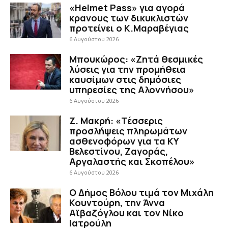
«Helmet Pass» για αγορά
κρανους των δικυκλιστών
προτείνει ο Κ.Μαραβέγιας
6 Αυγούστου 2026
Μπουκώρος: «Ζητά θεσμικές
λύσεις για την προμήθεια
καυσίμων στις δημόσιες
υπηρεσίες της Αλοννήσου»
6 Αυγούστου 2026
Ζ. Μακρή: «Τέσσερις
προσλήψεις πληρωμάτων
ασθενοφόρων για τα ΚΥ
Βελεστίνου, Ζαγοράς,
Αργαλαστής και Σκοπέλου»
6 Αυγούστου 2026
Ο Δήμος Βόλου τιμά τον Μιχάλη
Κουντούρη, την Άννα
Αϊβαζόγλου και τον Νίκο
Ιατρούλη