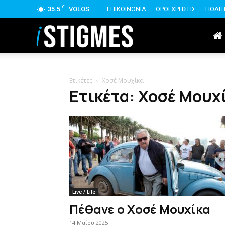
C
35.5
VOLOS
ΕΠΙΚΟΙΝΩΝΙΑ
ΟΡΟΙ ΧΡΗΣΗΣ
ΠΟΛΙΤ
istigmes
Ετικέτες
Χοσέ Μουχίκα
Ετικέτα: Χοσέ Μουχ
Live / Life
Πέθανε ο Χοσέ Μουχίκα
14 Μαΐου 2025