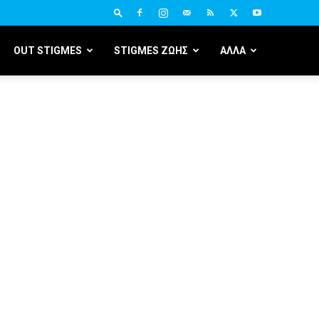
OUT STIGMES
STIGMES ΖΩΗΣ
ΑΛΛΑ