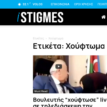
C
32.1
VOLOS
ΕΠΙΚΟΙΝΩΝΙΑ
ΟΡΟΙ ΧΡΗΣΗΣ
ΠΟΛΙΤ
istigmes
Ετικέτες
Χούφτωμα
Ετικέτα: Χούφτωμα
Must Read
Βουλευτής “χούφτωσε” liv
σε τηλεδιάσκεψη την