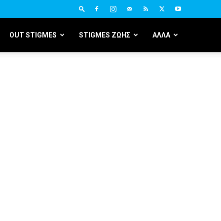
OUT STIGMES
STIGMES ΖΩΗΣ
ΑΛΛΑ