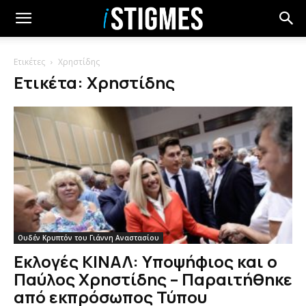
Ετικέτες
Χρηστίδης
Ετικέτα: Χρηστίδης
Ουδέν Κρυπτόν του Γιάννη Αναστασίου
Εκλογές ΚΙΝΑΛ: Υποψήφιος και ο
Παύλος Χρηστίδης – Παραιτήθηκε
από εκπρόσωπος Τύπου