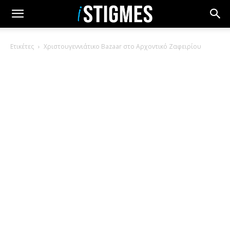
Ετικέτες
Χριστουγεννιάτικο Bazaar στο Αρχοντικό Ζαφειρίου