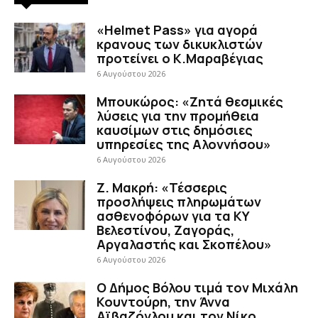
«Helmet Pass» για αγορά
κρανους των δικυκλιστών
προτείνει ο Κ.Μαραβέγιας
6 Αυγούστου 2026
Μπουκώρος: «Ζητά θεσμικές
λύσεις για την προμήθεια
καυσίμων στις δημόσιες
υπηρεσίες της Αλοννήσου»
6 Αυγούστου 2026
Ζ. Μακρή: «Τέσσερις
προσλήψεις πληρωμάτων
ασθενοφόρων για τα ΚΥ
Βελεστίνου, Ζαγοράς,
Αργαλαστής και Σκοπέλου»
6 Αυγούστου 2026
Ο Δήμος Βόλου τιμά τον Μιχάλη
Κουντούρη, την Άννα
Αϊβαζόγλου και τον Νίκο