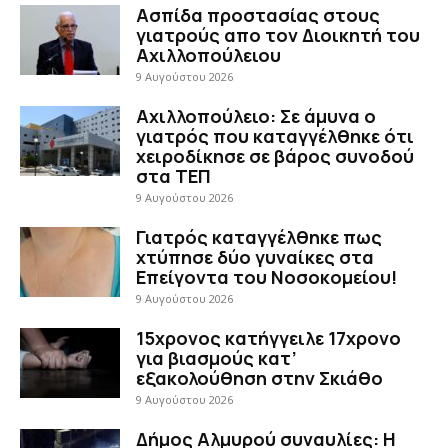
Ασπίδα προστασίας στους
γιατρούς απο τον Διοικητή του
Αχιλλοπούλειου
9 Αυγούστου 2026
Αχιλλοπούλειο: Σε άμυνα ο
γιατρός που καταγγέλθηκε ότι
χειροδίκησε σε βάρος συνοδού
στα ΤΕΠ
9 Αυγούστου 2026
Γιατρός καταγγέλθηκε πως
χτύπησε δύο γυναίκες στα
Επείγοντα του Νοσοκομείου!
9 Αυγούστου 2026
15χρονος κατήγγειλε 17χρονο
για βιασμούς κατ’
εξακολούθηση στην Σκιάθο
9 Αυγούστου 2026
Δήμος Αλμυρού συναυλίες: Η