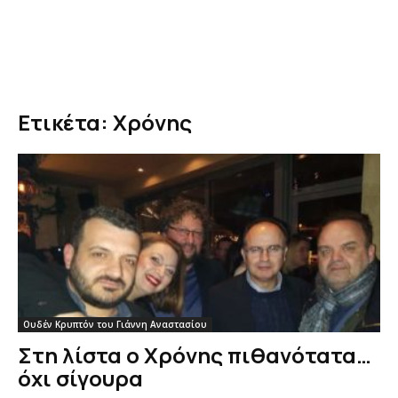
Ετικέτα: Χρόνης
Ουδέν Κρυπτόν του Γιάννη Αναστασίου
Στη λίστα ο Χρόνης πιθανότατα…
όχι σίγουρα